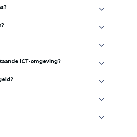
as?
n?
staande ICT-omgeving?
geld?