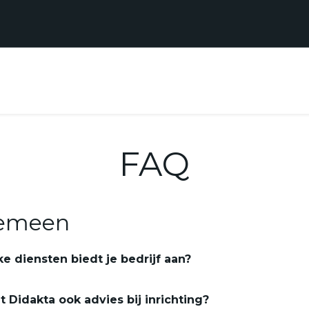
Realisaties
Contact
Support
FAQ
emeen
e diensten biedt je bedrijf aan?
t Didakta ook advies bij inrichting?