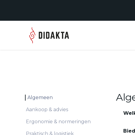
Overslaan naar inhoud
Over ons
Producten
Alg
Algemeen
Aankoop & advies
Welk
Ergonomie & normeringen
Bied
Praktisch & logistiek