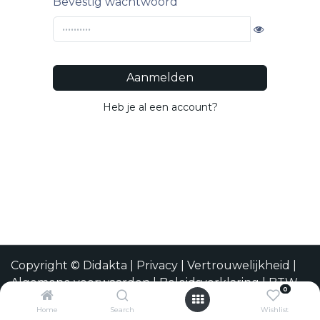
Bevestig wachtwoord
Aanmelden
Heb je al een account?
Copyright © Didakta | Privacy |
Vertrouwelijkheid
|
Algemene voorwaarden
|
Beleidsverklaring
| BTW
0
BE 0471.695.162
Home
Search
Wishlist